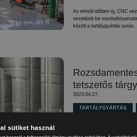
Az elmúlt időben új, CNC vezé
vezettünk be munkafolyamatai
között a tartálygyártás során.
Rozsdamentes
tetszetős tárg
2023.04.27.
TARTÁLYGYÁRTÁS
TECHNOLÓGIAI CSŐSZ
al sütiket használ
ket használ a felhasználói élmény javítása érdekében. A weboldalun