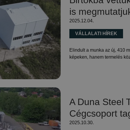
Birtokba vettük
is megmutatju
2025.12.04.
VÁLLALATI HÍREK
Elindult a munka az új, 410 m
képeken, hanem termelés közb
A Duna Steel T
Cégcsoport tag
2025.10.30.