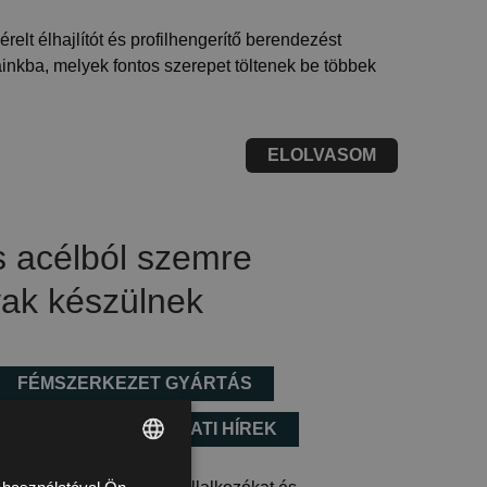
relt élhajlítót és profilhengerítő berendezést
nkba, melyek fontos szerepet töltenek be többek
ELOLVASOM
 acélból szemre
yak készülnek
FÉMSZERKEZET GYÁRTÁS
ERELÉS
VÁLLALATI HÍREK
k használatával Ön
HUNGARIAN