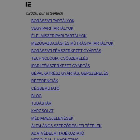
©2026, dunasteeltech
BORÁSZATI TARTÁLYOK
VEGYIPARI TARTÁLYOK
ÉLELMISZERIPARI TARTÁLYOK
MEZŐGAZDASÁGI ÉS MŰTRÁGYA TARTÁLYOK
BORÁSZATI FÉMSZERKEZET GYÁRTÁS
TECHNOLÓGIAI CSŐSZERELÉS
IPARI FÉMSZERKEZET GYÁRTÁS
GÉPALKATRÉSZ GYÁRTÁS, GÉPSZERELÉS
REFERENCIÁK
CÉGBEMUTATÓ
BLOG
TUDÁSTÁR
KAPCSOLAT
MÉDIAMEGJELENÉSEK
ÁLTALÁNOS SZERZŐDÉSI FELTÉTELEK
ADATVÉDELMI TÁJÉKOZTATÓ