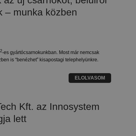
 az új csarnokot, belülről
k – munka közben
2
-es gyártócsarnokunkban. Most már nemcsak
en is “benézhet” kisapostagi telephelyünkre.
ELOLVASOM
ech Kft. az Innosystem
ja lett