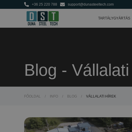
Élelmiszeripari tartál
+36 25 220 788
support@dunasteeltech.com
Mezőgazdasági és mű
TARTÁLYGYÁRTÁS
Blog - Vállalati
FŐOLDAL
/
INFO
/
BLOG
/
VÁLLALATI HÍREK