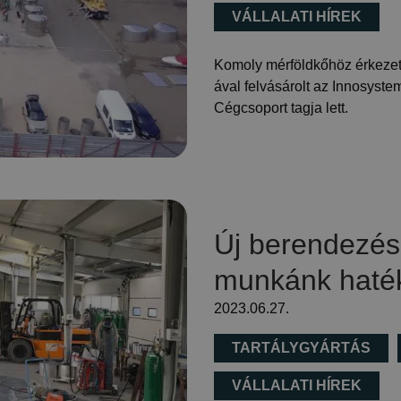
VÁLLALATI HÍREK
Komoly mérföldkőhöz érkezett 
ával felvásárolt az Innosyste
Cégcsoport tagja lett.
Új berendezés
munkánk haté
2023.06.27.
TARTÁLYGYÁRTÁS
VÁLLALATI HÍREK