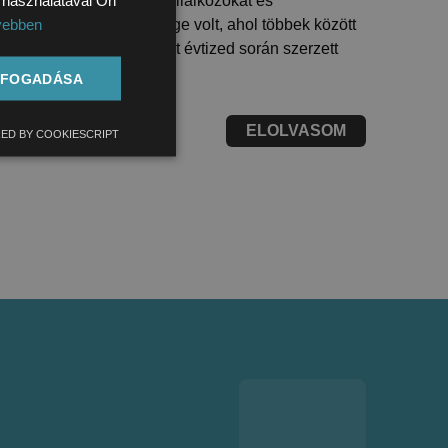
ter, a magyar iparos vállalkozókat és
vebben
pari Expo podcast vendége volt, ahol többek között
ENGLISH
k történetét, és az elmúlt évtized során szerzett
hallgatókkal.
LFOGADÁSA
ELOLVASOM
ED BY COOKIESCRIPT