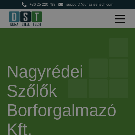
+36 25 220 788
support@dunasteeltech.com
Nagyrédei
Szőlők
Borforgalmazó
Kft.