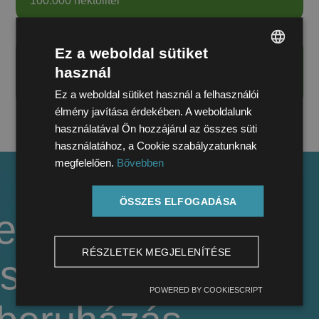
100.000 hektoliter
Ez a weboldal sütiket
A rendszer megépítési ideje
használ
HUNGARIAN
5 hét
Ez a weboldal sütiket használ a felhasználói
ENGLISH
élmény javítása érdekében. A weboldalunk
használatával Ön hozzájárul az összes süti
használatához, a Cookie szabályzatunknak
megfelelően.
Bővebben
Egyedi
ÖSSZES ELFOGADÁSA
technológiai
RÉSZLETEK MEGJELENÍTÉSE
sőrendszer
POWERED BY COOKIESCRIPT