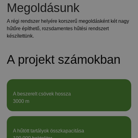
Megoldásunk
A régi rendszer helyére korszerű megoldásként két nagy
hűtőre építhető, rozsdamentes hűtési rendszert
készítettünk.
A projekt számokban
A beszerelt csövek hossza
3000 m
A hűtött tartályok összkapacitása