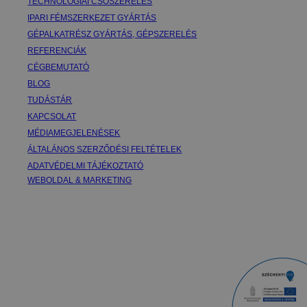
TECHNOLÓGIAI CSŐSZERELÉS
IPARI FÉMSZERKEZET GYÁRTÁS
GÉPALKATRÉSZ GYÁRTÁS, GÉPSZERELÉS
REFERENCIÁK
CÉGBEMUTATÓ
BLOG
TUDÁSTÁR
KAPCSOLAT
MÉDIAMEGJELENÉSEK
ÁLTALÁNOS SZERZŐDÉSI FELTÉTELEK
ADATVÉDELMI TÁJÉKOZTATÓ
WEBOLDAL & MARKETING