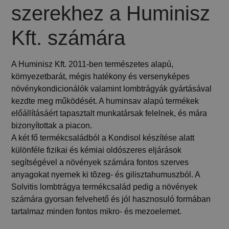
szerekhez a Huminisz
Kft. számára
A Huminisz Kft. 2011-ben természetes alapú,
környezetbarát, mégis hatékony és versenyképes
növénykondicionálók valamint lombtrágyák gyártásával
kezdte meg működését. A huminsav alapú termékek
előállításáért tapasztalt munkatársak felelnek, és mára
bizonyítottak a piacon.
A két fő termékcsaládból a Kondisol készítése alatt
különféle fizikai és kémiai oldószeres eljárások
segítségével a növények számára fontos szerves
anyagokat nyernek ki tõzeg- és gilisztahumuszból. A
Solvitis lombtrágya termékcsalád pedig a növények
számára gyorsan felvehető és jól hasznosuló formában
tartalmaz minden fontos mikro- és mezoelemet.