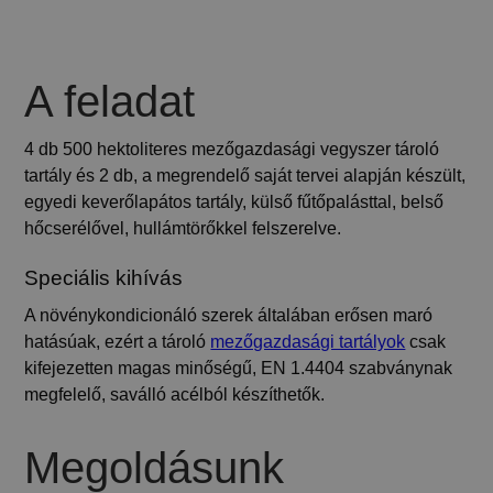
A feladat
4 db 500 hektoliteres mezőgazdasági vegyszer tároló
tartály és 2 db, a megrendelő saját tervei alapján készült,
egyedi keverőlapátos tartály, külső fűtőpalásttal, belső
hőcserélővel, hullámtörőkkel felszerelve.
Speciális kihívás
A növénykondicionáló szerek általában erősen maró
hatásúak, ezért a tároló
mezőgazdasági tartályok
csak
kifejezetten magas minőségű, EN 1.4404 szabványnak
megfelelő, saválló acélból készíthetők.
Megoldásunk