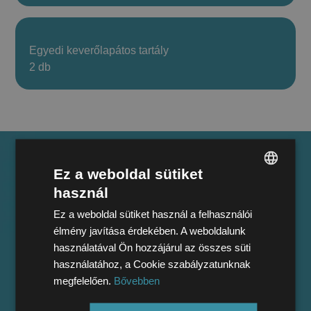
Egyedi keverőlapátos tartály
2 db
Ez a weboldal sütiket
használ
HUNGARIAN
Egyedi tartály
Ez a weboldal sütiket használ a felhasználói
ENGLISH
élmény javítása érdekében. A weboldalunk
használatával Ön hozzájárul az összes süti
beruházás
használatához, a Cookie szabályzatunknak
megfelelően.
Bővebben