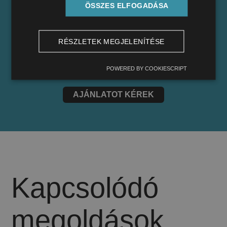
előtt áll?
ÖSSZES ELFOGADÁSA
Évtizedes tapasztalatunk van borászati,
RÉSZLETEK MEGJELENÍTÉSE
rozsdamentes és saválló tartályok gyártásában.
Kérje projektre szabott árajánlatunkat!
POWERED BY COOKIESCRIPT
AJÁNLATOT KÉREK
Kapcsolódó
megoldások