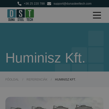
+36 25 220 788
support@dunasteeltech.com
Huminisz Kft.
FŐOLDAL
/
REFERENCIÁK
/
HUMINISZ KFT.